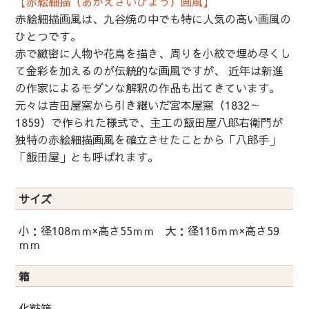
【赤絵細描（あかえさいびょう）画風】
赤絵細描画風は、九谷焼の中でも特に人気の高い画風の
ひとつです。
赤で緻密に人物や花鳥を描き、周りを小紋で埋め尽くし
て金彩を加えるのが伝統的な画風ですが、 近年は新進
の作家によるモダンな解釈の作品も出てきています。
元々は吉田屋窯から引き継いだ宮本屋窯（1832～
1859）で作られた様式で、主工の飯田屋八郎右衛門が
独特の赤絵細描画風を確立させたことから「八郎手」
「飯田屋」とも呼ばれます。
サイズ
小：径108ｍｍ×高さ55ｍｍ 大：径116ｍｍ×高さ59
ｍｍ
箱
化粧箱