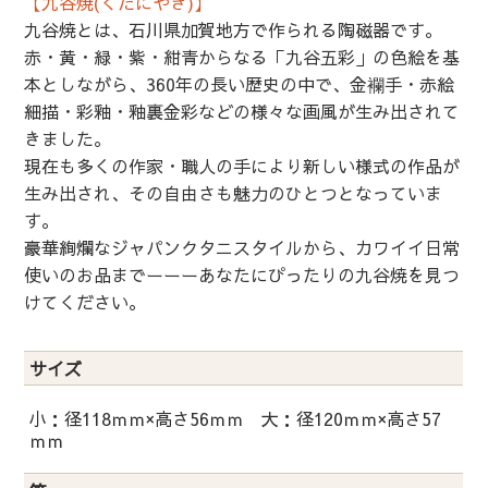
【九谷焼(くたにやき)】
九谷焼とは、石川県加賀地方で作られる陶磁器です。
赤・黄・緑・紫・紺青からなる「九谷五彩」の色絵を基
本としながら、360年の長い歴史の中で、金襴手・赤絵
細描・彩釉・釉裏金彩などの様々な画風が生み出されて
きました。
現在も多くの作家・職人の手により新しい様式の作品が
生み出され、その自由さも魅力のひとつとなっていま
す。
豪華絢爛なジャパンクタニスタイルから、カワイイ日常
使いのお品までーーーあなたにぴったりの九谷焼を見つ
けてください。
サイズ
小：径118ｍｍ×高さ56ｍｍ 大：径120ｍｍ×高さ57
ｍｍ