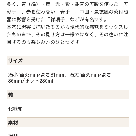
多く、青（緑）・黄・赤・紫・紺青の五彩を使った「五
彩手」、赤を使わない「青手」、中国・景徳鎮の染付磁
器に影響を受けた「祥瑞手」などが有名です。
基本に忠実に描いたものから現代的な感覚をミックスし
たものまで、その見せ方は一様ではなく、その違いに注
目するのも楽しみ方のひとつです。
サイズ
湯小:径63mm×高さ81mm、湯大:径69mm×高さ
86mm/ポット280ml
箱
化粧箱
素材