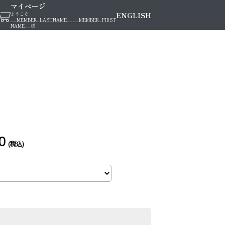
マイページ
ENGLISH
ようこそ
__MEMBER_LASTNAME__
__MEMBER_FIRST
NAME__
様
00
(税込)