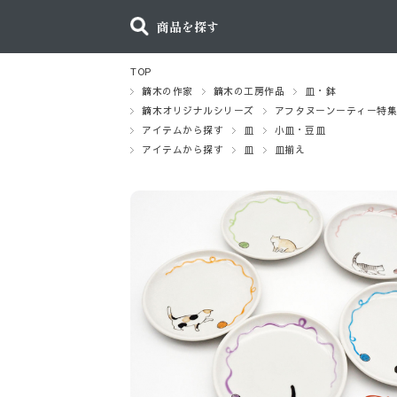
商品を探す
TOP
鏑木の作家
鏑木の工房作品
皿・鉢
鏑木オリジナルシリーズ
アフタヌーンーティー特
アイテムから探す
皿
小皿・豆皿
アイテムから探す
皿
皿揃え