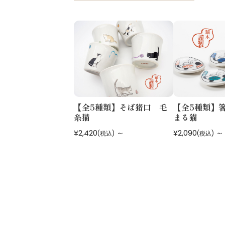
【全5種類】そば猪口 毛
【全5種類】
糸猫
まる猫
¥2,420
～
¥2,090
～
(税込)
(税込)