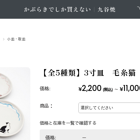
集
小皿・取皿
【全5種類】3寸皿 毛糸猫
2,200
11,0
価格:
¥
¥
～
(税込)
商品：
価格と在庫を一覧で確認する
価格:
－