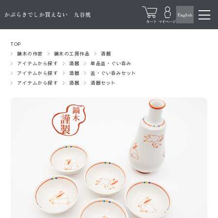
TOP
鏑木の作家
鏑木の工房作品
酒器
アイテムから探す
酒器
単品盃・ぐい呑み
アイテムから探す
酒器
盃・ぐい呑みセット
アイテムから探す
酒器
酒器セット