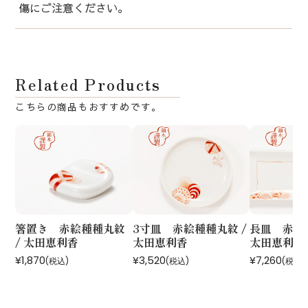
傷にご注意ください。
Related Products
箸置き 赤絵種種丸紋
3寸皿 赤絵種種丸紋 /
長皿 赤絵種
/ 太田恵利香
太田恵利香
太田恵利香
¥1,870
¥3,520
¥7,260
(税込)
(税込)
(税込)