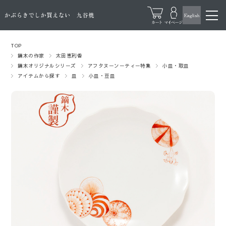
TOP
鏑木の作家
太田恵利香
鏑木オリジナルシリーズ
アフタヌーンーティー特集
小皿・取皿
アイテムから探す
皿
小皿・豆皿