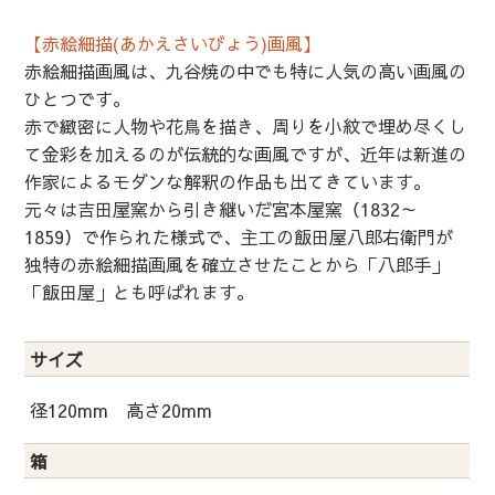
【赤絵細描(あかえさいびょう)画風】
赤絵細描画風は、九谷焼の中でも特に人気の高い画風の
ひとつです。
赤で緻密に人物や花鳥を描き、周りを小紋で埋め尽くし
て金彩を加えるのが伝統的な画風ですが、近年は新進の
作家によるモダンな解釈の作品も出てきています。
元々は吉田屋窯から引き継いだ宮本屋窯（1832～
1859）で作られた様式で、主工の飯田屋八郎右衛門が
独特の赤絵細描画風を確立させたことから「八郎手」
「飯田屋」とも呼ばれます。
サイズ
径120mm 高さ20mm
箱