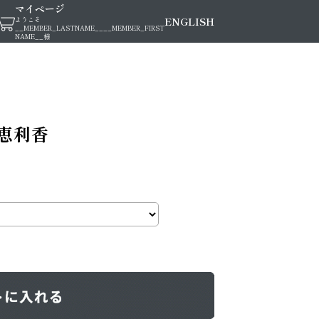
マイページ
ENGLISH
ようこそ
__MEMBER_LASTNAME__
__MEMBER_FIRST
NAME__
様
田恵利香