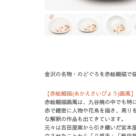
金沢の名物・のどぐろを赤絵細描で
【赤絵細描(あかえさいびょう)画風】
赤絵細描画風は、九谷焼の中でも特
赤で緻密に人物や花鳥を描き、周り
な解釈の作品も出てきています。
元々は吉田屋窯から引き継いだ宮本屋
立させたことから「八郎手」「飯田