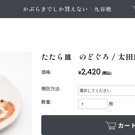
たたら皿 のどぐろ / 太
2,420
価格:
¥
(税込)
梱包方法:
数量:
枚