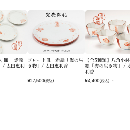
5寸皿 赤絵
プレート皿 赤絵「海の生
【全5種類】八角小鉢
/ 太田恵利
き物」/ 太田恵利香
絵「海の生き物」 / 
利香
¥27,500
¥4,400
～
(税込)
(税込)