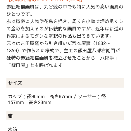
赤絵細描画風は、九谷焼の中でも特に人気の高い画風の
ひとつです。
赤で緻密に人物や花鳥を描き、周りを小紋で埋め尽くし
て金彩を加えるのが伝統的な画風ですが、近年は新進の
作家によるモダンな解釈の作品も出てきています。
元々は吉田屋窯から引き継いだ宮本屋窯（1832～
1859）で作られた様式で、主工の飯田屋八郎右衛門が
独特の赤絵細描画風を確立させたことから「八郎手」
「飯田屋」とも呼ばれます。
サイズ
カップ：径90mm 高さ67mm / ソーサー：径
157mm 高さ23mm
箱
木箱