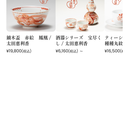
鏑木盃 赤絵 鳳凰 /
酒器シリーズ 宝尽く
ティーシリ
太田恵利香
し / 太田恵利香
種種丸紋 /
¥19,800
¥6,160
～
¥16,500
(税込)
(税込)
(税込