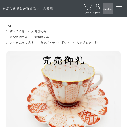
TOP
鏑木の作家
太田恵利香
限定販売商品
個数限定品
アイテムから探す
カップ・ティーポット
カップ＆ソーサー