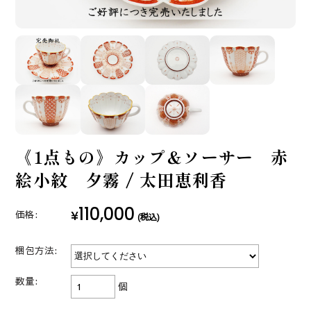
《1点もの》カップ＆ソーサー 赤
絵小紋 夕霧 / 太田恵利香
110,000
¥
価格:
(税込)
梱包方法:
数量:
個