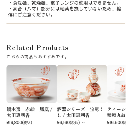
・食洗機、乾燥機、電子レンジの使用はできません。
・高台（ハマ）部分には釉薬を施していないため、擦
傷にご注意ください。
Related Products
鏑木盃 赤絵 鳳凰 /
酒器シリーズ 宝尽く
ティーシリ
太田恵利香
し / 太田恵利香
種種丸紋 /
¥19,800
¥6,160
～
¥16,500
(税込)
(税込)
(税込