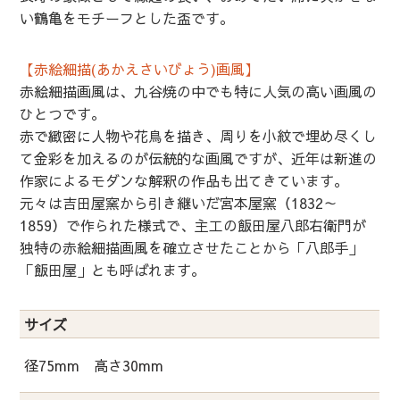
い鶴亀をモチーフとした盃です。
【赤絵細描(あかえさいびょう)画風】
赤絵細描画風は、九谷焼の中でも特に人気の高い画風の
ひとつです。
赤で緻密に人物や花鳥を描き、周りを小紋で埋め尽くし
て金彩を加えるのが伝統的な画風ですが、近年は新進の
作家によるモダンな解釈の作品も出てきています。
元々は吉田屋窯から引き継いだ宮本屋窯（1832～
1859）で作られた様式で、主工の飯田屋八郎右衛門が
独特の赤絵細描画風を確立させたことから「八郎手」
「飯田屋」とも呼ばれます。
サイズ
径75mm 高さ30mm