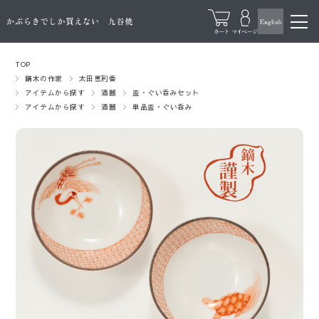
TOP
鏑木の作家
太田恵利香
アイテムから探す
酒器
盃・ぐい呑みセット
アイテムから探す
酒器
単品盃・ぐい呑み