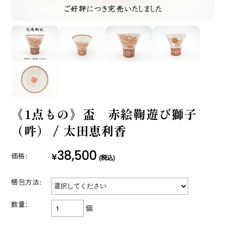
《1点もの》盃 赤絵鞠遊び獅子
（吽） / 太田恵利香
38,500
¥
価格:
(税込)
梱包方法:
数量:
個