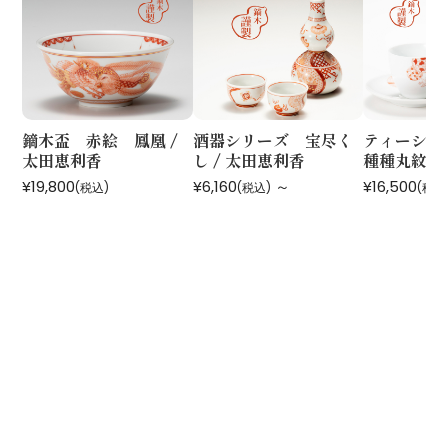
鏑木盃 赤絵 鳳凰 /
酒器シリーズ 宝尽く
ティーシリ
太田恵利香
し / 太田恵利香
種種丸紋 /
¥19,800
¥6,160
～
¥16,500
(税込)
(税込)
(税込