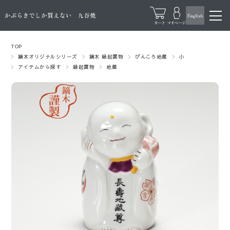
TOP
鏑木オリジナルシリーズ
鏑木 縁起置物
ぴんころ地蔵
小
アイテムから探す
縁起置物
地蔵