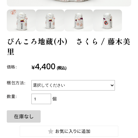
ぴんころ地蔵(小) さくら / 藤木美
里
4,400
¥
価格:
(税込)
梱包方法:
数量:
個