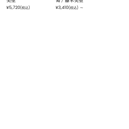
美里
萄 / 藤木美里
¥5,720
¥3,410
～
(税込)
(税込)
運営会社：
株式会社 鏑木
石川県金沢市長町1-3-16
/
076-221-6666
ご利用案内