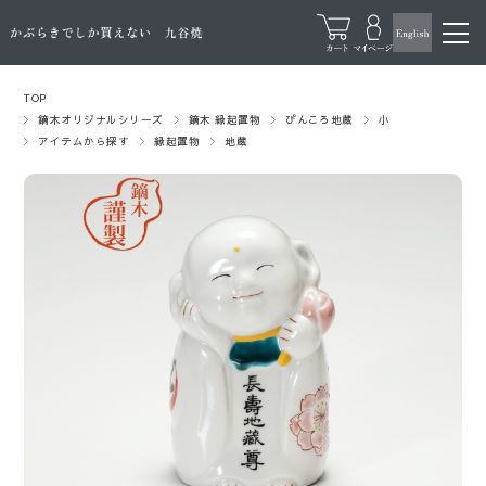
TOP
鏑木オリジナルシリーズ
鏑木 縁起置物
ぴんころ地蔵
小
アイテムから探す
縁起置物
地蔵