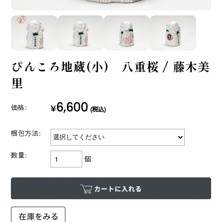
ぴんころ地蔵(小) 八重桜 / 藤木美
里
6,600
¥
価格:
(税込)
梱包方法:
数量:
個