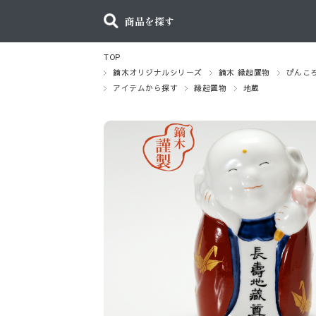
商品を探す
TOP
鏑木オリジナルシリーズ
鏑木 縁起置物
ぴんこ
アイテムから探す
縁起置物
地蔵