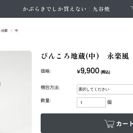
ろ地蔵
中
ぴんころ地蔵(中) 永楽風
9,900
価格:
¥
(税込)
梱包方法:
数量:
個