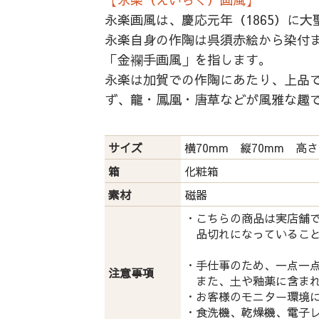
永楽画風は、慶応元年（1865）に
永楽自身の作陶は呉須赤絵から染付
「金襴手画風」を指します。
永楽は加賀での作陶にあたり、上品
ず、龍・鳳凰・唐草などが風雅な趣
サイズ
横70mm 縦70mm 高さ
箱
化粧箱
素材
磁器
・こちらの商品は実店舗
品切れになっていること
・手仕事のため、一点一
注意事項
また、土や釉薬に含まれ
・お客様のモニター環境
・食洗機、乾燥機、電子