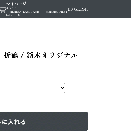
マイページ
ENGLISH
ようこそ
__MEMBER_LASTNAME__
__MEMBER_FIRST
NAME__
様
 折鶴 / 鏑木オリジナル