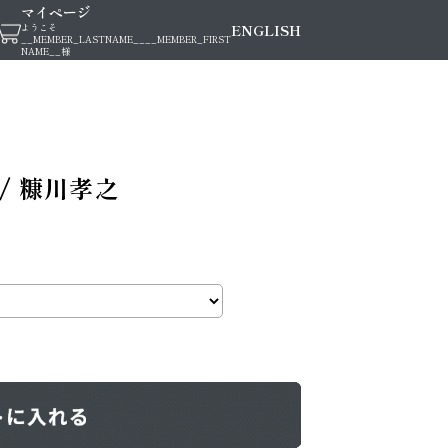
マイページ
ENGLISH
ようこそ
__MEMBER_LASTNAME__
__MEMBER_FIRST
NAME__
様
/ 糠川孝之