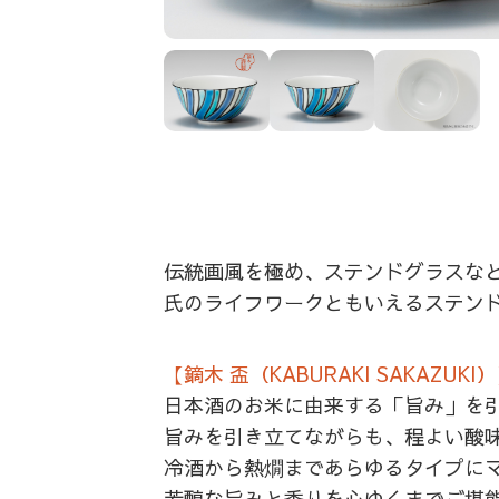
伝統画風を極め、ステンドグラスな
氏のライフワークともいえるステン
【鏑木 盃（KABURAKI SAKAZUKI
日本酒のお米に由来する「旨み」を
旨みを引き立てながらも、程よい酸
冷酒から熱燗まであらゆるタイプに
芳醇な旨みと香りを心ゆくまでご堪