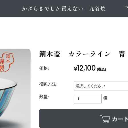
鏑木盃 カラーライン 青 
12,100
価格:
¥
(税込)
梱包方法:
数量:
個