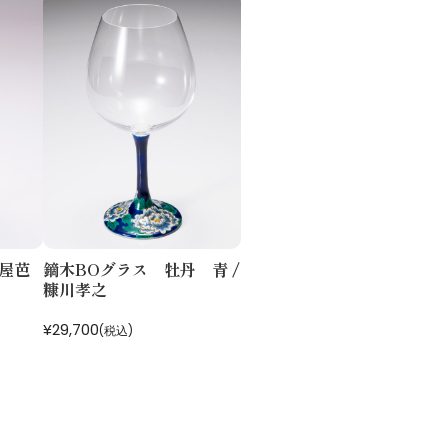
屋芭
鏑木BOグラス 牡丹 青 /
糠川孝之
¥29,700
(税込)