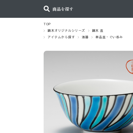
商品を探す
TOP
鏑木オリジナルシリーズ
鏑木 盃
アイテムから探す
酒器
単品盃・ぐい呑み