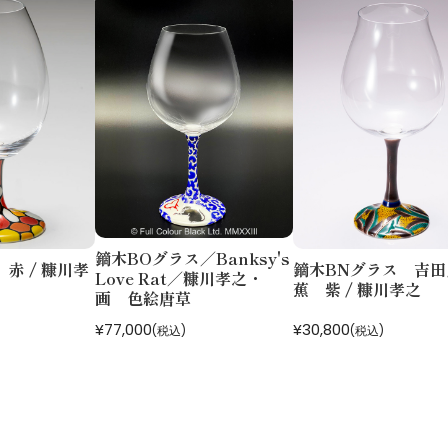
鏑木BOグラス／Banksy's
赤 / 糠川孝
鏑木BNグラス 吉田
Love Rat／糠川孝之・
蕉 紫 / 糠川孝之
画 色絵唐草
¥77,000
¥30,800
(税込)
(税込)