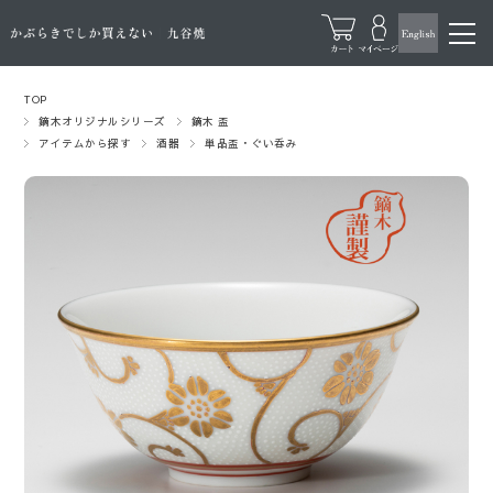
TOP
鏑木オリジナルシリーズ
鏑木 盃
アイテムから探す
酒器
単品盃・ぐい呑み