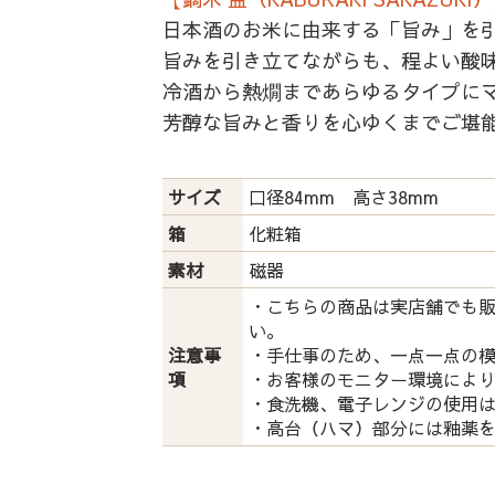
日本酒のお米に由来する「旨み」を
旨みを引き立てながらも、程よい酸
冷酒から熱燗まであらゆるタイプに
芳醇な旨みと香りを心ゆくまでご堪
サイズ
口径84mm 高さ38mm
箱
化粧箱
素材
磁器
・こちらの商品は実店舗でも
い。
注意事
・手仕事のため、一点一点の
項
・お客様のモニター環境によ
・食洗機、電子レンジの使用
・高台（ハマ）部分には釉薬