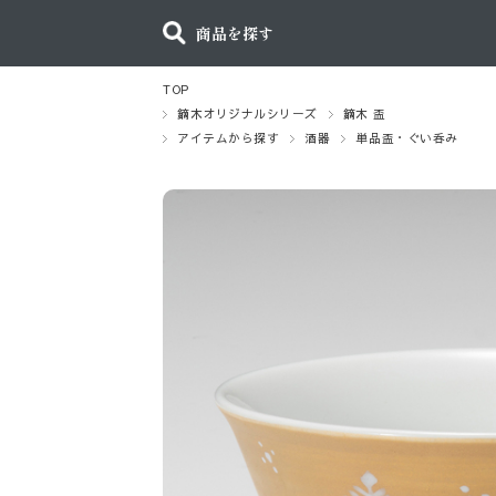
商品を探す
TOP
鏑木オリジナルシリーズ
鏑木 盃
アイテムから探す
酒器
単品盃・ぐい呑み