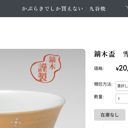
鏑木盃 雪
20
価格:
¥
梱包方法:
数量: