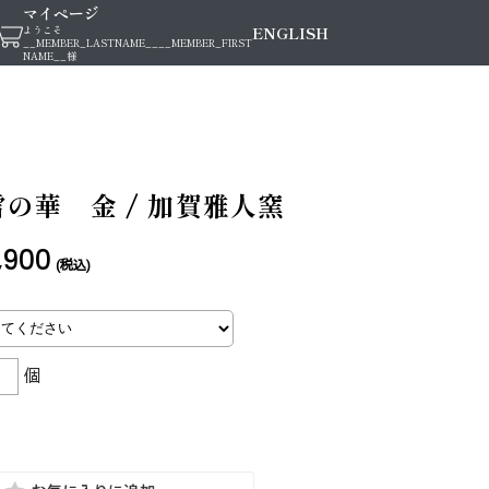
マイページ
ENGLISH
ようこそ
__MEMBER_LASTNAME__
__MEMBER_FIRST
NAME__
様
の華 金 / 加賀雅人窯
,900
(税込)
個