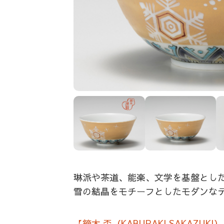
琳派や茶道、能楽、文学を基盤とし
雪の結晶をモチーフとしたモダンな
【鏑木 盃（KABURAKI SAKAZUKI