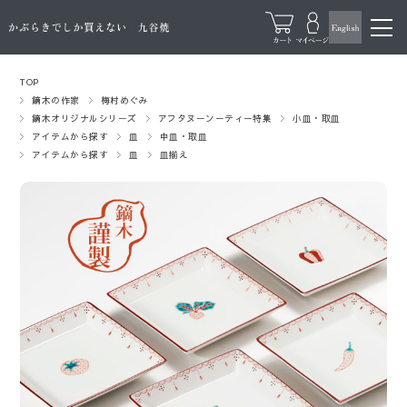
TOP
鏑木の作家
梅村めぐみ
鏑木オリジナルシリーズ
アフタヌーンーティー特集
小皿・取皿
アイテムから探す
皿
中皿・取皿
アイテムから探す
皿
皿揃え