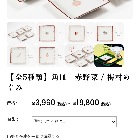
【全5種類】角皿 赤野菜 / 梅村め
ぐみ
3,960
19,800
¥
¥
価格:
～
(税込)
(税込)
商品：
価格と在庫を一覧で確認する