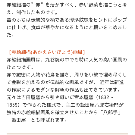
赤絵細描の”赤”を活かすべく、赤い野菜を描こうと考
え、制作したものです。
器のふちは伝統的な柄である瓔珞紋様をヒントにポップ
に仕上げ、食卓が華やかになるようにと願いをこめまし
た。
【赤絵細描(あかえさいびょう)画風】
赤絵細描画風は、九谷焼の中でも特に人気の高い画風の
ひとつです。
赤で緻密に人物や花鳥を描き、周りを小紋で埋め尽くし
て金彩を加えるのが伝統的な画風ですが、 近年は新進
の作家によるモダンな解釈の作品も出てきています。
元々は吉田屋窯から引き継いだ宮本屋窯（1832～
1859）で作られた様式で、主工の飯田屋八郎右衛門が
独特の赤絵細描画風を確立させたことから「八郎手」
「飯田屋」とも呼ばれます。