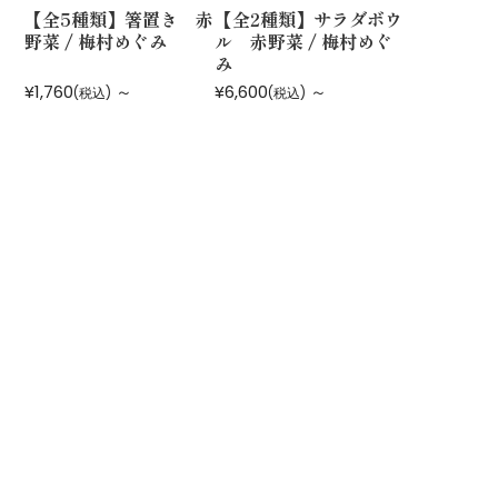
【全5種類】箸置き 赤
【全2種類】サラダボウ
野菜 / 梅村めぐみ
ル 赤野菜 / 梅村めぐ
み
¥1,760
～
¥6,600
～
(税込)
(税込)
運営会社：
株式会社 鏑木