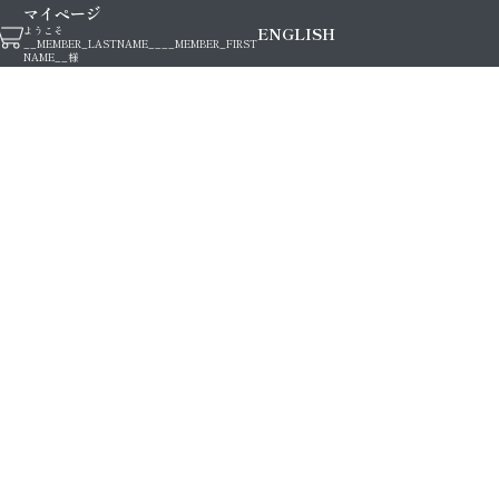
マイページ
ENGLISH
ようこそ
__MEMBER_LASTNAME__
__MEMBER_FIRST
NAME__
様