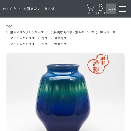
TOP
鏑木オリジナルシリーズ
九谷焼有名作家・窯もの
三代・徳田八十吉
アイテムから探す
花瓶
縦長花瓶
アイテムから探す
花瓶
大型花瓶