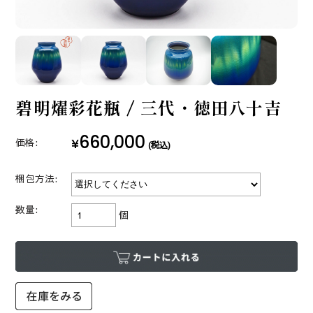
碧明燿彩花瓶 / 三代・徳田八十吉
660,000
¥
価格:
(税込)
梱包方法:
数量:
個