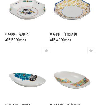
8号鉢・亀甲文
8号鉢・白粒鉄仙
¥16,500
¥15,400
(税込)
(税込)
8.5号鉢・碧牡丹
8.5号鉢・金鳥唐草