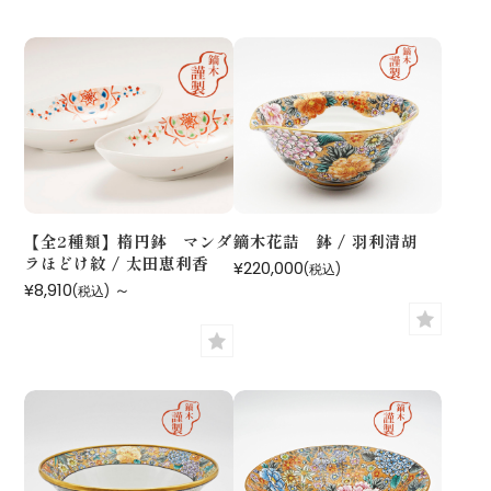
【全2種類】楕円鉢 マンダ
鏑木花詰 鉢 / 羽利清胡
ラほどけ紋 / 太田恵利香
¥220,000
(税込)
¥8,910
～
(税込)