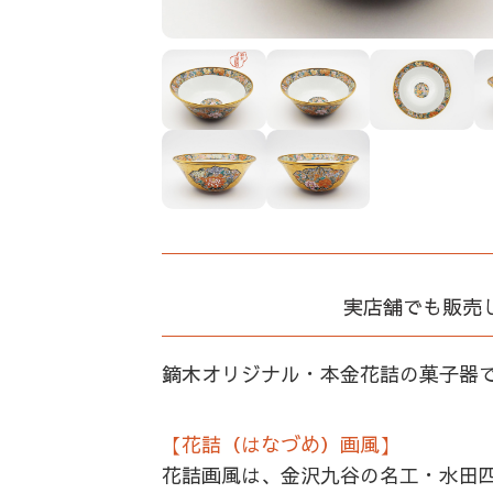
実店舗でも販売
鏑木オリジナル・本金花詰の菓子器
【花詰（はなづめ）画風】
花詰画風は、金沢九谷の名工・水田