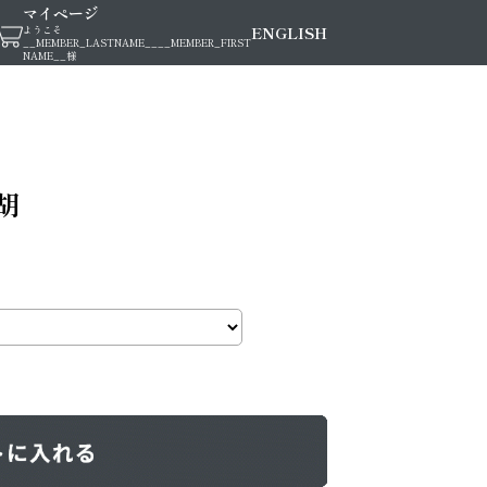
マイページ
ENGLISH
ようこそ
__MEMBER_LASTNAME__
__MEMBER_FIRST
NAME__
様
胡