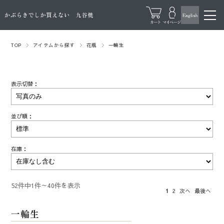
TOP
アイテムから探す
花瓶
一輪生
表示切替：
並び順：
在庫：
52件中1件～40件を表示
1
2
次へ
最後へ
一輪生