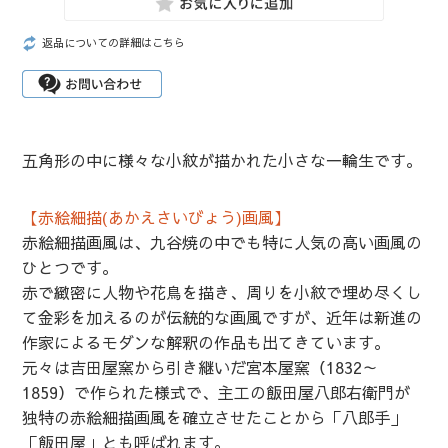
返品についての詳細はこちら
五角形の中に様々な小紋が描かれた小さな一輪生です。
【赤絵細描(あかえさいびょう)画風】
赤絵細描画風は、九谷焼の中でも特に人気の高い画風の
ひとつです。
赤で緻密に人物や花鳥を描き、周りを小紋で埋め尽くし
て金彩を加えるのが伝統的な画風ですが、近年は新進の
作家によるモダンな解釈の作品も出てきています。
元々は吉田屋窯から引き継いだ宮本屋窯（1832～
1859）で作られた様式で、主工の飯田屋八郎右衛門が
独特の赤絵細描画風を確立させたことから「八郎手」
「飯田屋」とも呼ばれます。