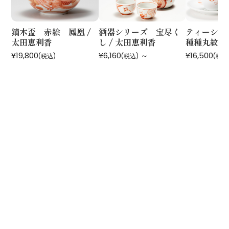
鏑木盃 赤絵 鳳凰 /
酒器シリーズ 宝尽く
ティーシリ
太田恵利香
し / 太田恵利香
種種丸紋 /
¥19,800
¥6,160
～
¥16,500
(税込)
(税込)
(税込