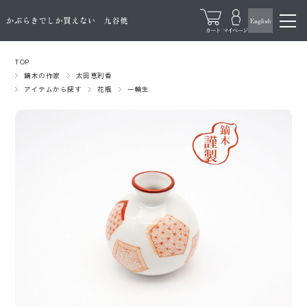
TOP
鏑木の作家
太田恵利香
アイテムから探す
花瓶
一輪生