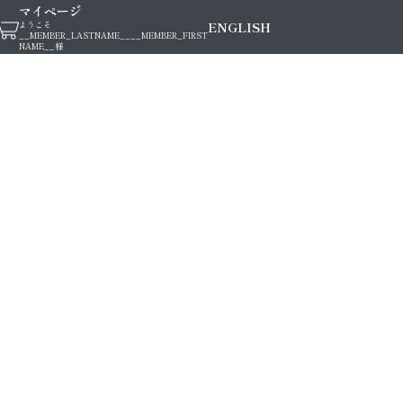
マイページ
ENGLISH
ようこそ
__MEMBER_LASTNAME__
__MEMBER_FIRST
NAME__
様