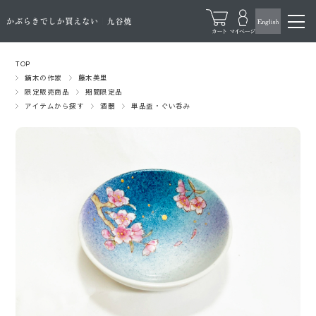
TOP
鏑木の作家
藤木美里
限定販売商品
期間限定品
アイテムから探す
酒器
単品盃・ぐい呑み