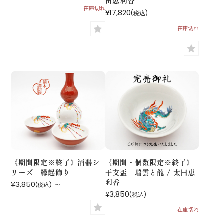
田恵利香
在庫切れ
¥17,820
(税込)
在庫切れ
《期間限定※終了》酒器シ
《期間・個数限定※終了》
リーズ 縁起飾り
干支盃 瑞雲と龍 / 太田恵
利香
¥3,850
～
(税込)
¥3,850
(税込)
在庫切れ