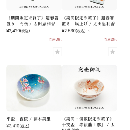
《期間限定※終了》迎春箸
《期間限定※終了》迎春箸
置き 門松 / 太田恵利香
置き 凧上げ / 太田恵利香
¥2,420
¥2,530
～
(税込)
(税込)
在庫切れ
在庫切れ
平盃 夜桜 / 藤木美里
《期間・個数限定※終了》
干支盃 赤絵龍「嚇」 / 太
¥3,410
(税込)