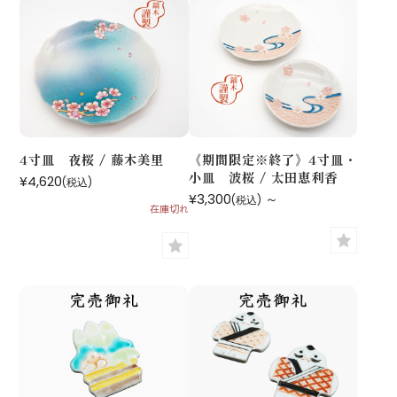
4寸皿 夜桜 / 藤木美里
《期間限定※終了》4寸皿・
小皿 波桜 / 太田恵利香
¥4,620
(税込)
¥3,300
～
(税込)
在庫切れ