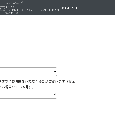
マイページ
ENGLISH
ようこそ
__MEMBER_LASTNAME__
__MEMBER_FIRST
NAME__
様
けまでにお時間をいただく場合がございます（窯元
ない場合は1～2ヵ月）。