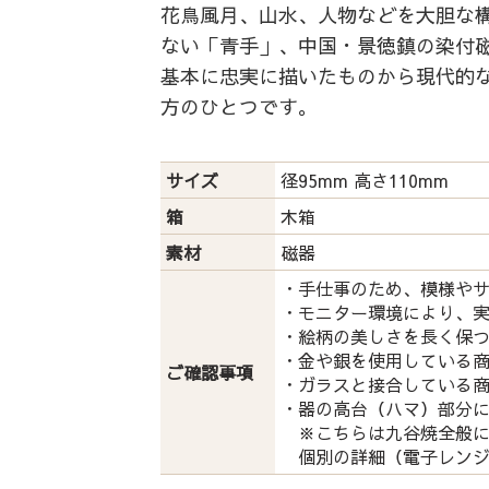
花鳥風月、山水、人物などを大胆な
ない「青手」、中国・景徳鎮の染付
基本に忠実に描いたものから現代的
方のひとつです。
サイズ
径95mm 高さ110mm
箱
木箱
素材
磁器
・手仕事のため、模様や
・モニター環境により、
・絵柄の美しさを長く保
・金や銀を使用している
ご確認事項
・ガラスと接合している
・器の高台（ハマ）部分
※こちらは九谷焼全般に
個別の詳細（電子レンジ