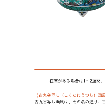
在庫がある場合は1～2週間
【古九谷写し（こくたにうつし）画
古九谷写し画風は、その名の通り、古九