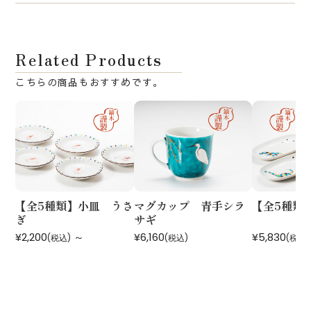
Related Products
【全5種類】小皿 うさ
マグカップ 青手シラ
【全5種類
ぎ
サギ
¥2,200
～
¥6,160
¥5,830
(税込)
(税込)
(税込)