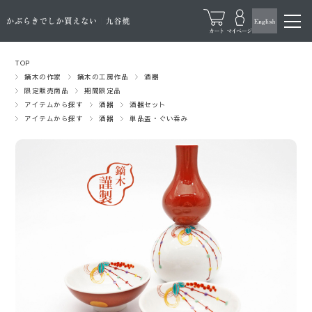
TOP
鏑木の作家
鏑木の工房作品
酒器
限定販売商品
期間限定品
アイテムから探す
酒器
酒器セット
アイテムから探す
酒器
単品盃・ぐい呑み