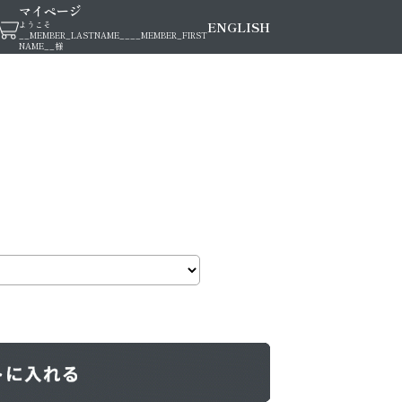
マイページ
ENGLISH
ようこそ
__MEMBER_LASTNAME__
__MEMBER_FIRST
NAME__
様