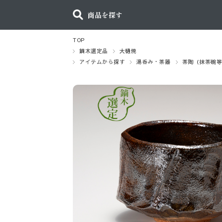
商品を探す
TOP
鏑木選定品
大樋焼
アイテムから探す
湯呑み・茶器
茶陶（抹茶碗