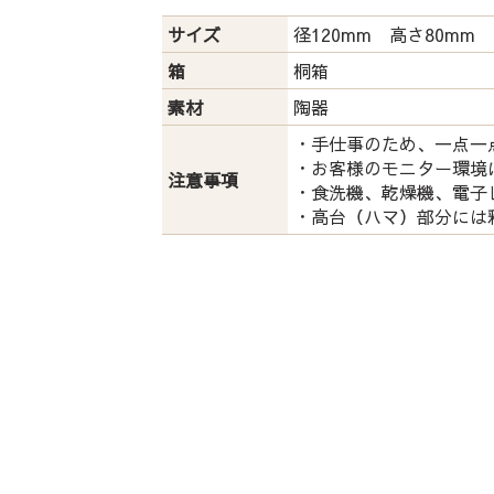
サイズ
径120mm 高さ80mm
箱
桐箱
素材
陶器
・手仕事のため、一点一
・お客様のモニター環境
注意事項
・食洗機、乾燥機、電子
・高台（ハマ）部分には
運営会社：
株式会社 鏑木
石川県金沢市長町1-3-16
/
076-221-6666