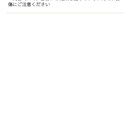
傷にご注意ください
運営会社：
株式会社 鏑木
石川県金沢市長町1-3-16
/
076-221-6666