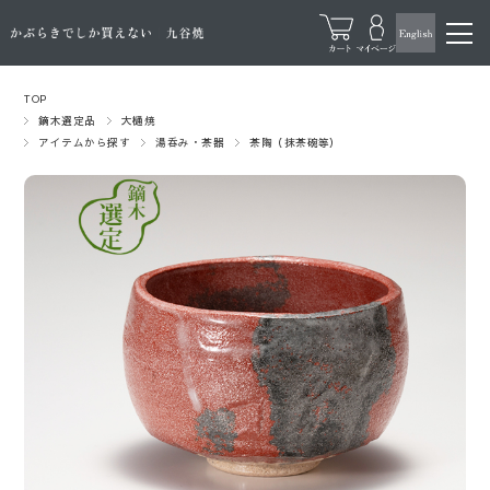
TOP
鏑木選定品
大樋焼
アイテムから探す
湯呑み・茶器
茶陶（抹茶碗等）