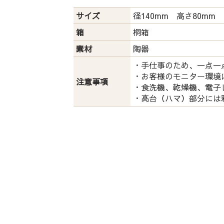
サイズ
径140mm 高さ80mm
箱
桐箱
素材
陶器
・手仕事のため、一点一
・お客様のモニター環境
注意事項
・食洗機、乾燥機、電子
・高台（ハマ）部分には
運営会社：
株式会社 鏑木
石川県金沢市長町1-3-16
/
076-221-6666