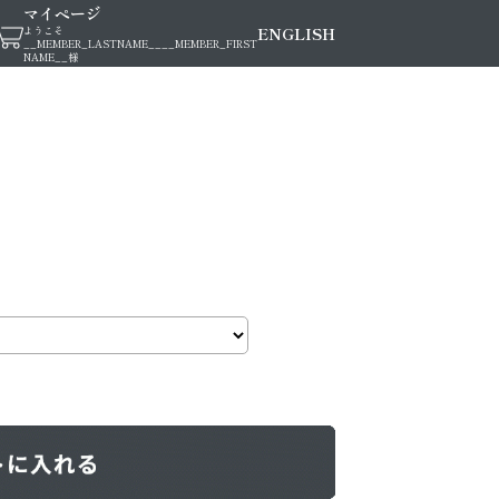
マイページ
ENGLISH
ようこそ
__MEMBER_LASTNAME__
__MEMBER_FIRST
NAME__
様