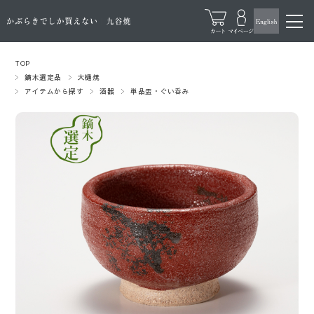
TOP
鏑木選定品
大樋焼
アイテムから探す
酒器
単品盃・ぐい呑み