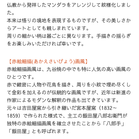
仏教から発祥したマンダラをアレンジして紋様化しまし
た。
本来は悟りの境地を表現するものですが、その美しさか
らアートとしても親しまれています。
周りの細かい柄は器ごとに異なります。手描きの揺らぎ
をお楽しみいただければ幸いです。
【赤絵細描(あかえさいびょう)画風】
赤絵細描画風は、九谷焼の中でも特に人気の高い画風の
ひとつです。
赤で緻密に人物や花鳥を描き、周りを小紋で埋め尽くし
て金彩を加えるのが伝統的な画風ですが、近年は新進の
作家によるモダンな解釈の作品も出てきています。
元々は吉田屋窯から引き継いだ宮本屋窯（1832～
1859）で作られた様式で、主工の飯田屋八郎右衛門が
独特の赤絵細描画風を確立させたことから「八郎手」
「飯田屋」とも呼ばれます。