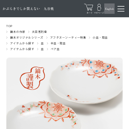
TOP
鏑木の作家
太田恵利香
鏑木オリジナルシリーズ
アフタヌーンーティー特集
小皿・取皿
アイテムから探す
皿
中皿・取皿
アイテムから探す
皿
ペア皿