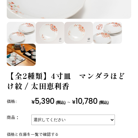
【全2種類】4寸皿 マンダラほど
け紋 / 太田恵利香
5,390
10,780
¥
¥
価格:
～
(税込)
(税込)
商品：
価格と在庫を一覧で確認する