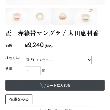
盃 赤絵帯マンダラ / 太田恵利香
9,240
¥
価格:
(税込)
梱包方法:
数量:
個