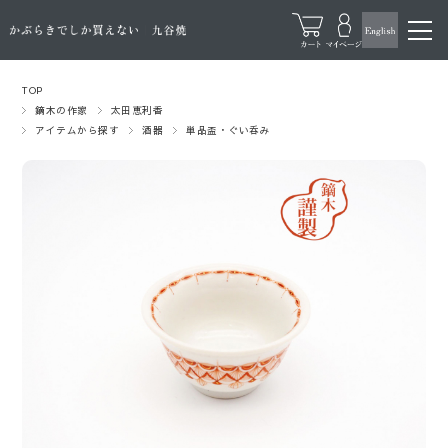
TOP
鏑木の作家
太田恵利香
アイテムから探す
酒器
単品盃・ぐい呑み