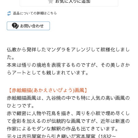
返品についての詳細はこちら
仏教から発祥したマンダラをアレンジして紋様化しまし
た。
本来は悟りの境地を表現するものですが、その美しさか
らアートとしても親しまれています。
【赤絵細描(あかえさいびょう)画風】
赤絵細描画風は、九谷焼の中でも特に人気の高い画風の
ひとつです。
赤で緻密に人物や花鳥を描き、周りを小紋で埋め尽くし
て金彩を加えるのが伝統的な画風ですが、近年は新進の
作家によるモダンな解釈の作品も出てきています。
元々は吉田屋窯から引き継いだ宮本屋窯（1832～