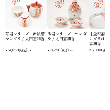
茶器シリーズ 赤絵帯
酒器シリーズ マンダ
【全2種類
マンダラ / 太田恵利香
ラ / 太田恵利香
ンダラほどけ
恵利香
¥14,850
～
¥19,250
～
¥5,390
(税込)
(税込)
(税込)