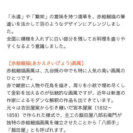
「永遠」や「繁栄」の意味を持つ唐草を、赤絵細描の筆
遣いを活かして羽のようなデザインにアレンジしまし
た。
全面に模様を入れずに白い部分を残してお料理を盛りや
すくなるよう意識しました。
【赤絵細描(あかえさいびょう)画風】
赤絵細描画風は、九谷焼の中でも特に人気の高い画風の
ひとつです。
赤で緻密に人物や花鳥を描き、周りを小紋で埋め尽くし
て金彩を加えるのが伝統的な画風ですが、近年は新進の
作家によるモダンな解釈の作品も出てきています。
元々は吉田屋窯から引き継いだ宮本屋窯（1832～
1859）で作られた様式で、主工の飯田屋八郎右衛門が
独特の赤絵細描画風を確立させたことから「八郎手」
「飯田屋」とも呼ばれます。