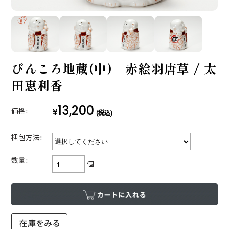
ぴんころ地蔵(中) 赤絵羽唐草 / 太
田恵利香
13,200
¥
価格:
(税込)
梱包方法:
数量:
個