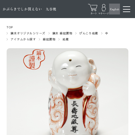
TOP
鏑木オリジナルシリーズ
鏑木 縁起置物
ぴんころ地蔵
中
アイテムから探す
縁起置物
地蔵