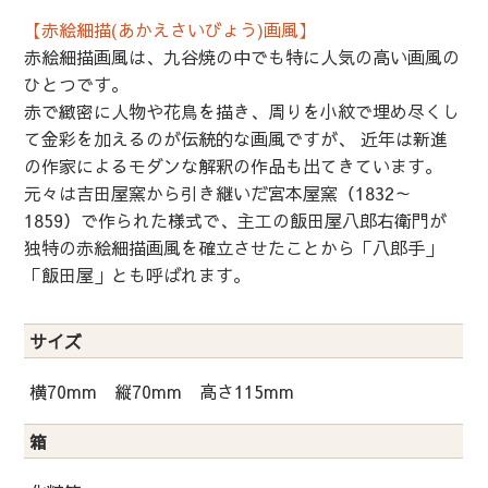
【赤絵細描(あかえさいびょう)画風】
赤絵細描画風は、九谷焼の中でも特に人気の高い画風の
ひとつです。
赤で緻密に人物や花鳥を描き、周りを小紋で埋め尽くし
て金彩を加えるのが伝統的な画風ですが、 近年は新進
の作家によるモダンな解釈の作品も出てきています。
元々は吉田屋窯から引き継いだ宮本屋窯（1832～
1859）で作られた様式で、主工の飯田屋八郎右衛門が
独特の赤絵細描画風を確立させたことから「八郎手」
「飯田屋」とも呼ばれます。
サイズ
横70mm 縦70mm 高さ115mm
箱