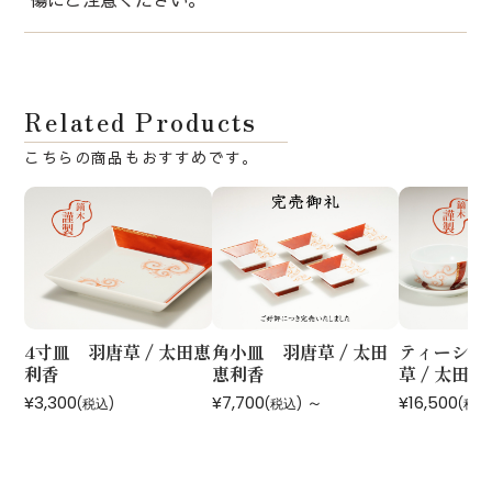
Related Products
4寸皿 羽唐草 / 太田恵
角小皿 羽唐草 / 太田
ティーシリ
利香
恵利香
草 / 太田
¥3,300
¥7,700
～
¥16,500
(税込)
(税込)
(税込