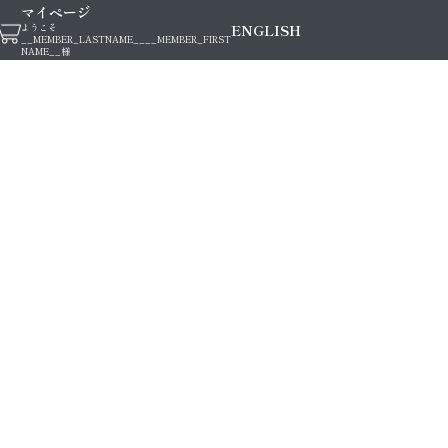
マイページ
ENGLISH
ようこそ
__MEMBER_LASTNAME__
__MEMBER_FIRST
NAME__
様