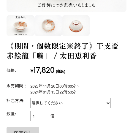
《期間・個数限定※終了》干支盃
赤絵龍「嚇」 / 太田恵利香
17,820
¥
価格:
(税込)
販売期間：
2023年11月26日00時00分～
2024年01月15日22時59分
梱包方法:
数量:
個