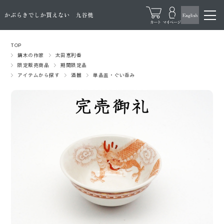
TOP
鏑木の作家
太田恵利香
限定販売商品
期間限定品
アイテムから探す
酒器
単品盃・ぐい呑み